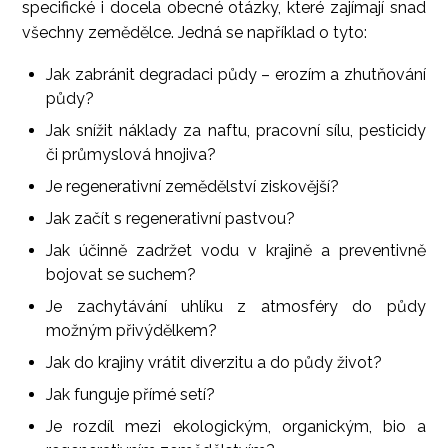
specifické i docela obecné otázky, které zajímají snad
všechny zemědělce. Jedná se například o tyto:
Jak zabránit degradaci půdy – erozím a zhutňování
půdy?
Jak snížit náklady za naftu, pracovní sílu, pesticidy
či průmyslová hnojiva?
Je regenerativní zemědělství ziskovější?
Jak začít s regenerativní pastvou?
Jak účinně zadržet vodu v krajině a preventivně
bojovat se suchem?
Je zachytávání uhlíku z atmosféry do půdy
možným přivýdělkem?
Jak do krajiny vrátit diverzitu a do půdy život?
Jak funguje přímé setí?
Je rozdíl mezi ekologickým, organickým, bio a