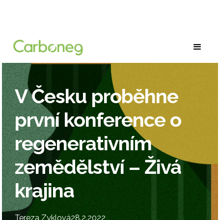
V Česku proběhne
první konference o
regenerativním
zemědělství – Živá
krajina
Tereza Zyklová
28.2.2022