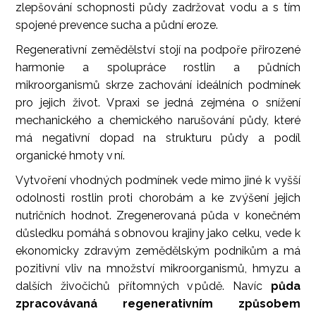
zlepšování schopnosti půdy zadržovat vodu a s tím
spojené prevence sucha a půdní eroze.
Regenerativní zemědělství stojí na podpoře přirozené
harmonie a spolupráce rostlin a půdních
mikroorganismů skrze zachování ideálních podmínek
pro jejich život. V praxi se jedná zejména o snížení
mechanického a chemického narušování půdy, které
má negativní dopad na strukturu půdy a podíl
organické hmoty v ní.
Vytvoření vhodných podmínek vede mimo jiné k vyšší
odolnosti rostlin proti chorobám a ke zvýšení jejich
nutričních hodnot. Zregenerovaná půda v konečném
důsledku pomáhá s obnovou krajiny jako celku, vede k
ekonomicky zdravým zemědělským podnikům a má
pozitivní vliv na množství mikroorganismů, hmyzu a
dalších živočichů přítomných v půdě. Navíc
půda
zpracovávaná regenerativním způsobem