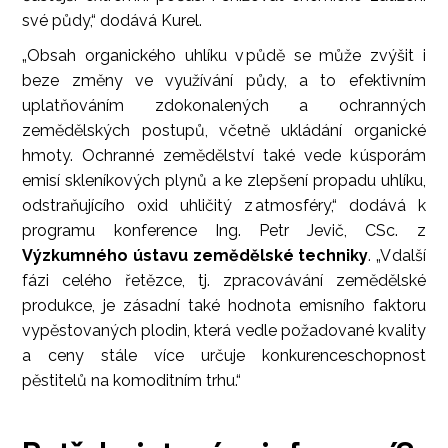
své půdy,“ dodává Kurel.
„Obsah organického uhlíku v půdě se může zvýšit i
beze změny ve využívání půdy, a to efektivním
uplatňováním zdokonalených a ochranných
zemědělských postupů, včetně ukládání organické
hmoty. Ochranné zemědělství také vede k úsporám
emisí skleníkových plynů a ke zlepšení propadu uhlíku,
odstraňujícího oxid uhličitý z atmosféry,“ dodává k
programu konference Ing. Petr Jevič, CSc. z
Výzkumného ústavu zemědělské techniky
. „V další
fázi celého řetězce, tj. zpracovávání zemědělské
produkce, je zásadní také hodnota emisního faktoru
vypěstovaných plodin, která vedle požadované kvality
a ceny stále více určuje konkurenceschopnost
pěstitelů na komoditním trhu.“