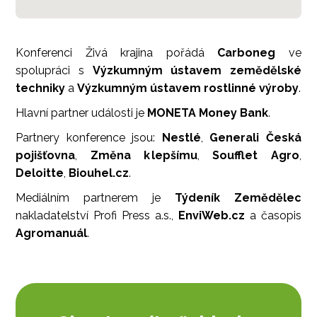
Konferenci Živá krajina pořádá
Carboneg
ve
spolupráci s
Výzkumným ústavem zemědělské
techniky
a
Výzkumným ústavem rostlinné výroby
.
Hlavní partner události je
MONETA Money Bank
.
Partnery konference jsou:
Nestlé
,
Generali Česká
pojišťovna
,
Změna k lepšímu
,
Soufflet Agro
,
Deloitte
,
Biouhel.cz
.
Mediálním partnerem je
Týdeník Zemědělec
nakladatelství Profi Press a.s.,
EnviWeb.cz
a časopis
Agromanuál
.