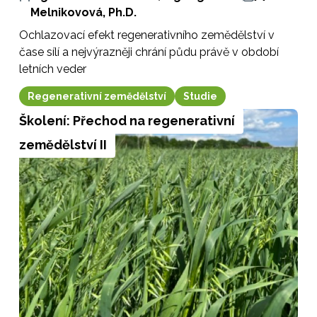
Melnikovová, Ph.D.
Ochlazovací efekt regenerativního zemědělství v
čase sílí a nejvýrazněji chrání půdu právě v období
letních veder
Regenerativní zemědělství
Studie
Školení: Přechod na regenerativní
zemědělství II