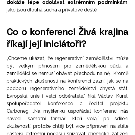
dokáže lépe odolávat extrémním podmínkám
,
jako jsou dlouhá sucha a přívalové deště.
Co o konferenci Živá krajina
říkají její iniciátoři?
„Chceme ukázat, že regenerativní zemědělství může
být velkým přínosem pro zemědělskou půdu a
zemědělci se nemusí obávat přechodu na něj. Kromě
praktických zkušeností na konferenci zazní, jak se na
podporu regenerativního zemědělství chystá stát,
Evropská unie i velcí odběratelé,“ říká Václav Kurel,
spolupořadatel konference a ředitel projektu
Carboneg. „Na myšlenku uspořádat konferenci nás
navedli samotní farmáři, kteří volají po sdílení
zkušeností, protože chtějí být více připraveni na stále
častější extrémní počasí i snižovat chemické zatížení