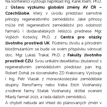
Na konferenci vystoupí například Ing. Karel Klem, Ph.D.
z
Ústavu výzkumu globální změny AV ČR –
CzechGlobe
, který v úvodu představí samotné
principy regenerativního zemědělství. Jaké přínosy
může mít regenerativní zemědělství pro odolnost
farmářů i dodavatelských řetězců přednese Mgr.
Vojtěch Kotecký, Ph.D. z
Centra pro otázky
životního prostředí UK
. Půdnímu životu a přírodním
biostimulantům se bude ve svém příspěvku věnovat
doc. Mgr. Lukáš Trakal, Ph.D. z
Fakulty životního
prostředí ČZU
. Svou unikátní desetiletou zkušenost s
regenerativním zemědělstvím představí pan Ing.
Robert Dohál ze slovenského ZD Krakovany. Vystoupí
i Ing. Petr Vlasák z moravskoslezské zemědělské
skupiny RenoFarmy nebo třeba Erich Vodňanský
z rodinné farmy Statek Vodňanský, držitel ocenění
Mladý farmář 2021, a řada dalších zemědělců.
A chybět nebude ani vhled do plánovaných změn v