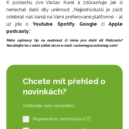
K poslechu zve Václav Kurel a zdůrazňuje, jak si
nenechat další díly uniknout: „Nejjednodušší je začít
odebírat náš kanál na Vámi preferované platformě - ať
už jde o
Youtube
,
Spotify
,
Google
či
Apple
podcasty
.“
Máte zajímavý tip na osobnost či téma pro další díl Půdcastu?
Neváhejte ho s námi sdílet skrze e-mail:
carboneg@carboneg.com
!
Chcete mít přehled o
novinkách?
Odebírejte naše newslettery
Regenerativní zemědělství (CZ)