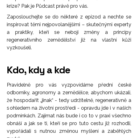
krize? Pak je Půdcast právě pro vás.
Zaposlouchejte se do některé z epizod a nechte se
inspirovat těmi nejpovolanějšími – skutečnými experty
a praktiky, kteří se nebojí změny a principy
regenerativního zemědělství již na vlastní kůži
vyzkoušeli.
Kdo, kdy a kde
Pravidelně pro vás vyzpovídáme přední české
odborníky, agronomy a zemědělce, abychom ukázali,
že hospodařit „jinak“ - tedy udržitelně, regenerativně a
s ohledem na životní prostředí - opravdu jde i v našich
podmínkách. Zajímat nás bude i co to v praxi všechno
obnáší a jak se ti, kteří se pro tuto cestu již rozhodli,
vypořádali s nutnou změnou myšlení a zaběhlých