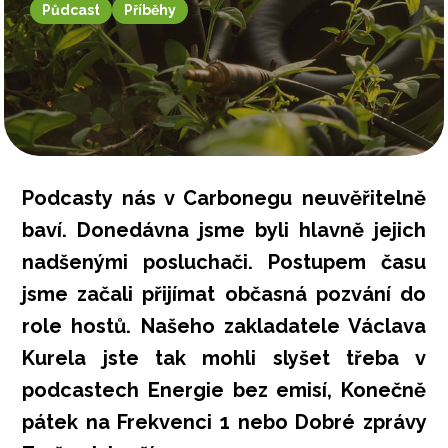
Půdcast
Příběhy
Podcasty nás v Carbonegu neuvěřitelně
baví. Donedávna jsme byli hlavně jejich
nadšenými posluchači. Postupem času
jsme začali přijímat občasná pozvání do
role hostů. Našeho zakladatele Václava
Kurela jste tak mohli slyšet třeba v
podcastech
Energie bez emisí
,
Konečně
pátek
na
Frekvenci 1
nebo
Dobré zprávy