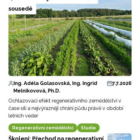
sousedé
Ing. Adéla Golasovská, Ing. Ingrid
7.7.2026
Melnikovová, Ph.D.
Ochlazovací efekt regenerativního zemědělství v
čase sílí a nejvýrazněji chrání půdu právě v období
letních veder
Regenerativní zemědělství
Studie
Školení: Přechod na regenerativní