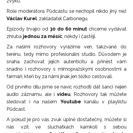
zvyků.
Role moderátora Půdcastu se nechopil nikdo jiný než
Václav Kurel
, zakladatel Carbonegu.
Epizody trvající od
30 do 60 minut
chceme vydávat
zhruba
jednou za měsíc
, někdy i častěji.
Za našimi rozhovory vyrážíme ven, takzvaně do
terénu, tedy mimo profesionální studio. Důvodem je
snaha zachovat jejich autenticitu a přinést vám
snadno i rozhovory s mimopražskými osobnostmi a
farmáři, kteří by za námi jinak jen těžko cestovali.
Od prvního dílu jsme se navíc rozhodli dát šanci nejen
audio záznamu, ale i
videu
. Rozhovory tak můžete
sledovat i na našem
Youtube
kanálu v playlistu
Půdcast.
A pokud je pro vás zvuk úplně dostatečný, můžete si
nás vzít ve sluchátkách kamkoli s sebou