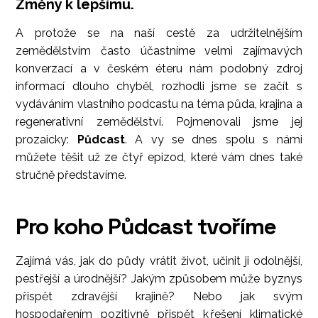
Změny k lepšímu
.
A protože se na naší cestě za udržitelnějším
zemědělstvím často účastníme velmi zajímavých
konverzací a v českém éteru nám podobný zdroj
informací dlouho chyběl, rozhodli jsme se začít s
vydáváním vlastního podcastu na téma půda, krajina a
regenerativní zemědělství. Pojmenovali jsme jej
prozaicky:
Půdcast
. A vy se dnes spolu s námi
můžete těšit už ze čtyř epizod, které vám dnes také
stručně představíme.
Pro koho Půdcast tvoříme
Zajímá vás, jak do půdy vrátit život, učinit ji odolnější,
pestřejší a úrodnější? Jakým způsobem může byznys
přispět zdravější krajině? Nebo jak svým
hospodařením pozitivně přispět k řešení klimatické