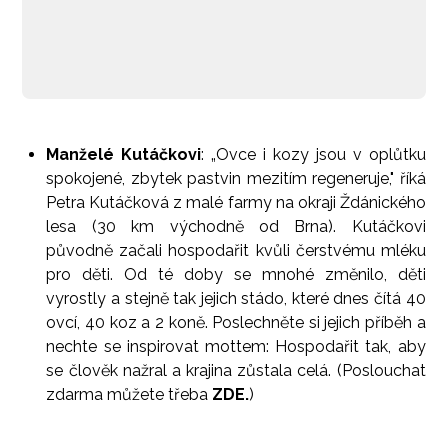
Manželé Kutáčkovi
: „Ovce i kozy jsou v oplůtku
spokojené, zbytek pastvin mezitím regeneruje," říká
Petra Kutáčková z malé farmy na okraji Ždánického
lesa (30 km východně od Brna). Kutáčkovi
původně začali hospodařit kvůli čerstvému mléku
pro děti. Od té doby se mnohé změnilo, děti
vyrostly a stejně tak jejich stádo, které dnes čítá 40
ovcí, 40 koz a 2 koně. Poslechněte si jejich příběh a
nechte se inspirovat mottem: Hospodařit tak, aby
se člověk nažral a krajina zůstala celá. (Poslouchat
zdarma můžete třeba
ZDE.
)