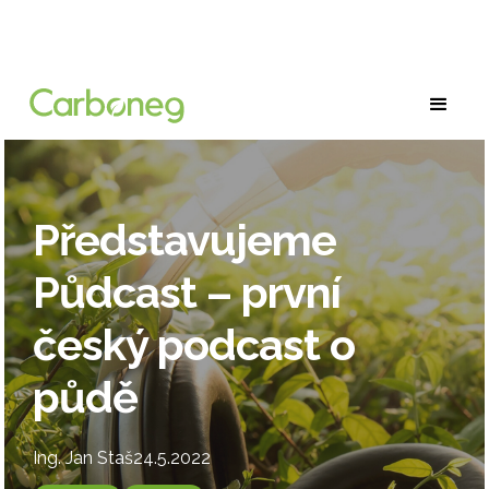
Představujeme
Půdcast – první
český podcast o
půdě
Ing. Jan Staš
24.5.2022