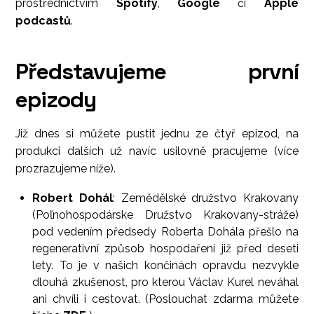
prostřednictvím
Spotify
,
Google
či
Apple
podcastů
.
Představujeme první
epizody
Již dnes si můžete pustit jednu ze čtyř epizod, na
produkci dalších už navíc usilovně pracujeme (více
prozrazujeme níže).
Robert Dohál
: Zemědělské družstvo Krakovany
(Poľnohospodárske Družstvo Krakovany-stráže)
pod vedením předsedy Roberta Dohála přešlo na
regenerativní způsob hospodaření již před deseti
lety. To je v našich končinách opravdu nezvykle
dlouhá zkušenost, pro kterou Václav Kurel neváhal
ani chvíli i cestovat. (Poslouchat zdarma můžete