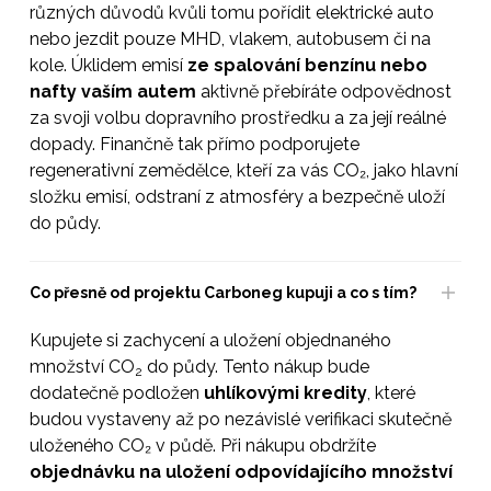
různých důvodů kvůli tomu pořídit elektrické auto
nebo jezdit pouze MHD, vlakem, autobusem či na
kole. Úklidem emisí
ze spalování benzínu nebo
nafty vaším autem
aktivně přebíráte odpovědnost
za svoji volbu dopravního prostředku a za její reálné
dopady. Finančně tak přímo podporujete
regenerativní zemědělce, kteří za vás CO₂, jako hlavní
složku emisí, odstraní z atmosféry a bezpečně uloží
do půdy.
Co přesně od projektu Carboneg kupuji a co s tím?
Kupujete si zachycení a uložení objednaného
množství CO
do půdy. Tento nákup bude
2
dodatečně podložen
uhlíkovými kredity
, které
budou vystaveny až po nezávislé verifikaci skutečně
uloženého CO₂ v půdě. Při nákupu obdržíte
objednávku na uložení odpovídajícího množství