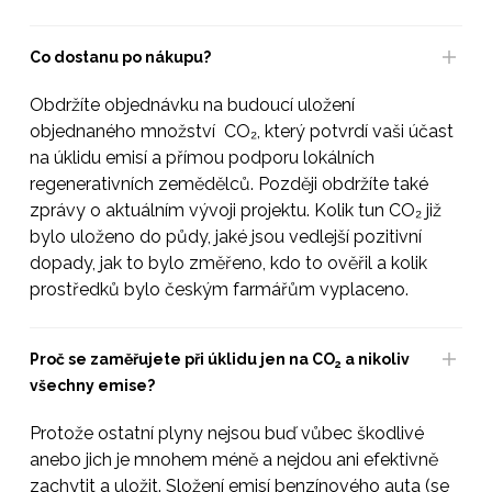
Co dostanu po nákupu?
Obdržíte objednávku na budoucí uložení
objednaného množství CO₂, který potvrdí vaši účast
na úklidu emisí a přímou podporu lokálních
regenerativních zemědělců. Později obdržíte také
zprávy o aktuálním vývoji projektu. Kolik tun CO₂ již
bylo uloženo do půdy, jaké jsou vedlejší pozitivní
dopady, jak to bylo změřeno, kdo to ověřil a kolik
prostředků bylo českým farmářům vyplaceno.
Proč se zaměřujete při úklidu jen na CO
a nikoliv
2
všechny emise?
Protože ostatní plyny nejsou buď vůbec škodlivé
anebo jich je mnohem méně a nejdou ani efektivně
zachytit a uložit. Složení emisí benzínového auta (se