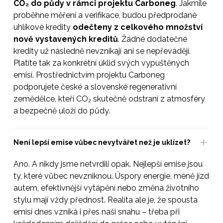
CO₂ do půdy v rámci projektu Carboneg
. Jakmile
proběhne měření a verifikace, budou předprodané
uhlíkové kredity
odečteny z celkového množství
nově vystavených kreditů
. Žádné dodatečné
kredity už následně nevznikají ani se nepřevádějí.
Platíte tak za konkrétní úklid svých vypuštěných
emisí. Prostřednictvím projektu Carboneg
podporujete české a slovenské regenerativní
zemědělce, kteří CO₂ skutečně odstraní z atmosféry
a bezpečně uloží do půdy.
Není lepší emise vůbec nevytvářet než je uklízet?
Ano. A nikdy jsme netvrdili opak. Nejlepší emise jsou
ty, které vůbec nevzniknou. Úspory energie, méně jízd
autem, efektivnější vytápění nebo změna životního
stylu mají vždy přednost. Realita ale je, že spousta
emisí dnes vzniká i přes naši snahu – třeba při