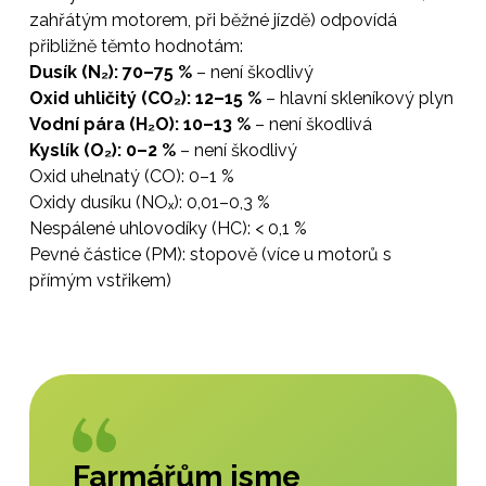
zahřátým motorem, při běžné jízdě) odpovídá
přibližně těmto hodnotám:
Dusík (N₂): 70–75 %
– není škodlivý
Oxid uhličitý (CO₂): 12–15 %
– hlavní skleníkový plyn
Vodní pára (H₂O): 10–13 %
– není škodlivá
Kyslík (O₂): 0–2 %
– není škodlivý
Oxid uhelnatý (CO): 0–1 %
Oxidy dusíku (NOₓ): 0,01–0,3 %
Nespálené uhlovodíky (HC): < 0,1 %
Pevné částice (PM): stopově (více u motorů s
přímým vstřikem)
Farmářům jsme