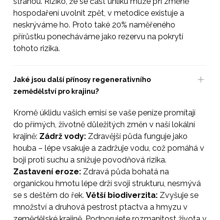
stranou. Riziko, že se část uhlíku může při změně
hospodaření uvolnit zpět, v metodice existuje a
neskrýváme ho. Proto také 20% naměřeného
přírůstku ponecháváme jako rezervu na pokrytí
tohoto rizika.
Jaké jsou další přínosy regenerativního
zemědělství pro krajinu?
Kromě úklidu vašich emisí se vaše peníze promítají
do přímých, životně důležitých změn v naší lokální
krajině:
Zádrž vody:
Zdravější půda funguje jako
houba – lépe vsakuje a zadržuje vodu, což pomáhá v
boji proti suchu a snižuje povodňová rizika.
Zastavení eroze:
Zdravá půda bohatá na
organickou hmotu lépe drží svoji strukturu, nesmývá
se s deštěm do řek.
Větší biodiverzita:
Zvyšuje se
množství a druhová pestrost ptactva a hmyzu v
zemědělské krajině. Podporujete rozmanitost života v