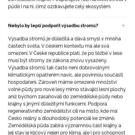
půdě i na ní, čímž ozdravujete celý ekosystém.
Nebylo by lepší podpořit výsadbu stromů?
Výsadba stromů je důležitá a dává smysl v mnoha
částech světa. V českém kontextu má ale svá
omezení. V České republice platí, že po těžbě v lese
musí být stromy ze zákona znovu vysazeny.
Výsadba stromů tak často není dobrovolným
klimatickým opatřením navíc, ale povinnou součástí
hospodaření. Zároveň máme omezené množství
volné půdy pro nové lesy mimo stávající lesní plochy,
aniž bychom zasahovali do zemědělské půdy nebo
krajiny s jinými důležitými funkcemi. Podpora
regenerativního zemědělství cílí na místo, kde má
Česko reálný a dlouhodobý potenciál ke změně.
Zemědělská půda zabírá významnou část krajiny a
její stav je klíčový nejen pro klima, ale i pro schopnost