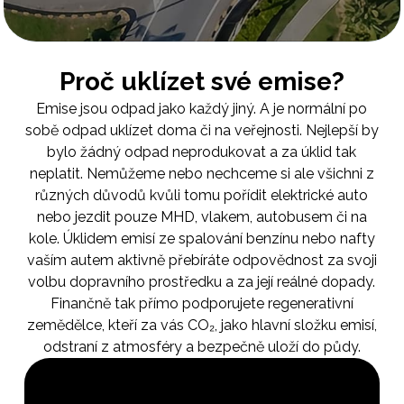
Proč uklízet své emise?
Emise jsou odpad jako každý jiný. A je normální po
sobě odpad uklízet doma či na veřejnosti. Nejlepší by
bylo žádný odpad neprodukovat a za úklid tak
neplatit. Nemůžeme nebo nechceme si ale všichni z
různých důvodů kvůli tomu pořídit elektrické auto
nebo jezdit pouze MHD, vlakem, autobusem či na
kole. Úklidem emisí ze spalování benzínu nebo nafty
vaším autem aktivně přebíráte odpovědnost za svoji
volbu dopravního prostředku a za její reálné dopady.
Finančně tak přímo podporujete regenerativní
zemědělce, kteří za vás CO₂, jako hlavní složku emisí,
odstraní z atmosféry a bezpečně uloží do půdy.