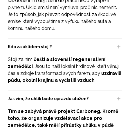
každodenním dojíždění do práce nebo vytápění
plynem. Úklid emisí není výmluva, proč nic neměnit.
Je to způsob, jak převzít odpovědnost za škodlivé
emise, které vypouštíme z výfuku našeho auta a
komínu našeho domu.
Kdo za úklidem stojí?
Stojí za ním
čeští a slovenští regenerativní
zemědělci
. Jsou to naši lokální hrdinové, kteří věnují
čas a zdroje transformaci svých farem, aby
uzdravili
půdu, okolní krajinu a vyčistili vzduch
.
Jak vím, že uhlík bude opravdu uložen?
Tím se zabývá právě projekt Carboneg. Kromě
toho, že organizuje vzdělávací akce pro
zemědělce, také měří přírůstky uhlíku v půdě