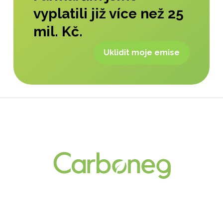
vyplatili již více než 25
mil. Kč.
Uklidit moje emise