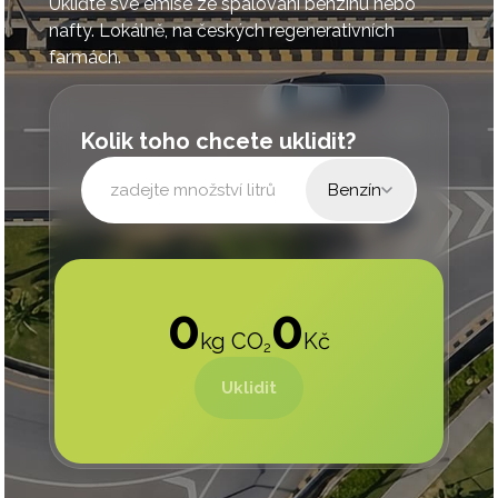
Ukliďte své emise ze spalování benzínu nebo
nafty. Lokálně, na českých regenerativních
farmách.
Kolik toho chcete uklidit?
Benzín
0
0
kg
CO
Kč
2
Uklidit