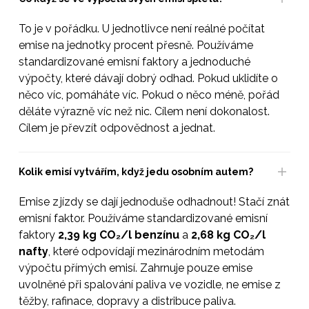
To je v pořádku. U jednotlivce není reálné počítat
emise na jednotky procent přesně. Používáme
standardizované emisní faktory a jednoduché
výpočty, které dávají dobrý odhad. Pokud uklidíte o
něco víc, pomáháte víc. Pokud o něco méně, pořád
děláte výrazně víc než nic. Cílem není dokonalost.
Cílem je převzít odpovědnost a jednat.
Kolik emisí vytvářím, když jedu osobním autem?
Emise z jízdy se dají jednoduše odhadnout! Stačí znát
emisní faktor. Používáme standardizované emisní
faktory
2,39 kg CO₂/l benzínu
a
2,68 kg CO₂/l
nafty
, které odpovídají mezinárodním metodám
výpočtu přímých emisí. Zahrnuje pouze emise
uvolněné při spalování paliva ve vozidle, ne emise z
těžby, rafinace, dopravy a distribuce paliva.