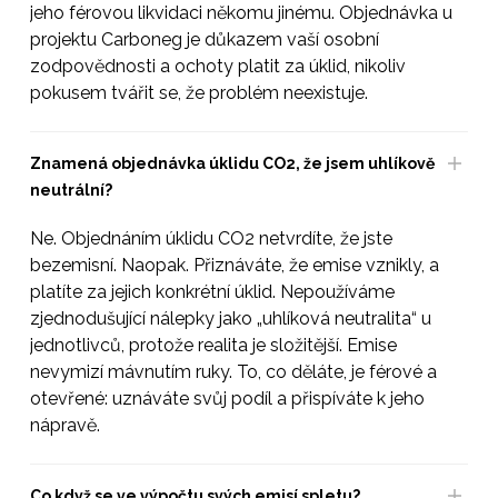
jeho férovou likvidaci někomu jinému. Objednávka u
projektu Carboneg je důkazem vaší osobní
zodpovědnosti a ochoty platit za úklid, nikoliv
pokusem tvářit se, že problém neexistuje.
Znamená objednávka úklidu CO2, že jsem uhlíkově
neutrální?
Ne. Objednáním úklidu CO2 netvrdíte, že jste
bezemisní. Naopak. Přiznáváte, že emise vznikly, a
platíte za jejich konkrétní úklid. Nepoužíváme
zjednodušující nálepky jako „uhlíková neutralita“ u
jednotlivců, protože realita je složitější. Emise
nevymizí mávnutím ruky. To, co děláte, je férové a
otevřené: uznáváte svůj podíl a přispíváte k jeho
nápravě.
Co když se ve výpočtu svých emisí spletu?