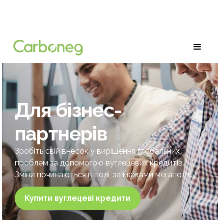
Для бізнес-
партнерів
Зробіть свій внесок у вирішення глобальних
проблем за допомогою вуглецевих кредитів.
Зміни починаються в полі, за межами мегаполісу
Купити вуглецеві кредити